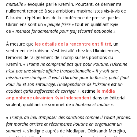
mutuelle »
évoquée par le Kremlin. Pourtant, ce dernier n’a
nullement renoncé à ses ambitions maximalistes vis-à-vis de
l’Ukraine, répétant lors de la conférence de presse que les
Ukrainiens sont un
« peuple frère »
tout en qualifiant Kyiv
de
« menace fondamentale pour [sa] sécurité nationale »
.
À mesure que
les détails de la rencontre ont filtré
, un
sentiment de trahison s’est installé chez les Ukrainien·nes,
témoins de l’alignement de Trump sur les positions du
Kremlin.
« Trump ne comprend pas que pour Poutine, l’Ukraine
n’est pas une simple affaire transactionnelle – il y voit une
mission messianique. Il veut l’Ukraine pour la Russie, point final.
Pour lui et son entourage, l’indépendance de l’Ukraine est un
accident qu’ils s’efforcent de corriger »
, estime
le média
anglophone ukrainien Kyiv Independent
dans un éditorial
virulent, qualifiant ce sommet de
« honteux et inutile »
.
« Trump, au lieu d’imposer des sanctions comme il l’avait promis,
fait marche arrière et récompense Poutine en organisant un
sommet »
, s’indigne auprès de Mediapart Oleksandr Merejko,