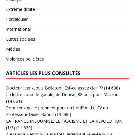
Extrême droite
Forcalquier
International
Luttes sociales
Médias
Violences policières
ARTICLES LES PLUS CONSULTÉS
Docteur Jean-Louis Bellaton : Est-ce assez clair ??
(14 608)
La lettre coup de gueule, de Denise, 88 ans, pour Macron.
(14 061)
Pour ceux qui le prennent pour un bouffon: Le CV du
Professeur Didier Raoult
(13 080)
LA FRANCE INSOUMISE, LE FASCISME ET LA RÉVOLUTION
(1/3)
(11 539)
Alexandra Henrion-Caude très largement relayée sur la