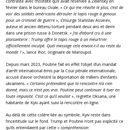
contraste avec l’hostilité qu’il avait réservée à Zelensky en
février dans le bureau Ovale.
« Ce qui me révolte le plus, c’est de
voir des soldats américains dérouler le tapis rouge à genoux
pour un criminel de guerre »
, s’insurge Stanislav Asseïev,
auteur et ancien détenu torturé pendant deux ans et demi
dans une prison russe à Donetsk.
« J’ai d’abord cru à une
plaisanterie : Trump offre le tapis rouge à un meurtrier
officiellement inculpé. Quel message cela envoie-t-il au reste du
monde ? »
, lance Ihor, originaire de Marioupol.
Depuis mars 2023, Poutine fait en effet l’objet d’un mandat
d’arrêt international émis par la Cour pénale internationale,
accusé d’avoir orchestré la déportation de milliers d’enfants
ukrainiens.
« Certains prétendent que la rencontre n’a rien
donné, mais ce n’est pas vrai. Poutine peut continuer à tuer en
toute impunité. C’est ce qu’il voulait »
, regrette Oksana, une
habitante de Kyiv ayant suivi la rencontre en ligne.
Au-delà de cette colère liée au symbole, Kyiv reste dans
l’incertitude sur le fond. Trump et Poutine n’ont pas explicité ce
qu’ils entendaient par cette
« compréhension