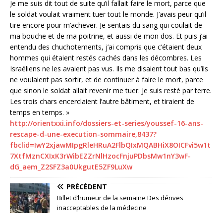
Je me suis dit tout de suite qu’il fallait faire le mort, parce que
le soldat voulait vraiment tuer tout le monde. J’avais peur qu’il
tire encore pour m’achever. Je sentais du sang qui coulait de
ma bouche et de ma poitrine, et aussi de mon dos. Et puis j’ai
entendu des chuchotements, j’ai compris que c’étaient deux
hommes qui étaient restés cachés dans les décombres. Les
Israéliens ne les avaient pas vus. Ils me disaient tout bas qu’ils
ne voulaient pas sortir, et de continuer à faire le mort, parce
que sinon le soldat allait revenir me tuer. Je suis resté par terre.
Les trois chars encerclaient l’autre bâtiment, et tiraient de
temps en temps. »
http://orientxxi.info/dossiers-et-series/youssef-16-ans-
rescape-d-une-execution-sommaire,8437?
fbclid=IwY2xjawMIpgRleHRuA2FlbQIxMQABHiX8OICFvi5w1t
7XtfMznCXIxK3rWibEZZrNlHzocFnjuPDbsMw1nY3wF-
dG_aem_Z2SFZ3a0UkgutE5ZF9LuXw
PRÉCÉDENT
Billet d’humeur de la semaine Des dérives
inacceptables de la médecine