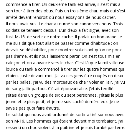
commencé à tirer. Un deuxième tank est arrivé, il s’est mis à
son tour à tirer des obus. Puis un troisième char, mais qui s’est
arrêté devant l’endroit où nous essayions de nous cacher.
Il nous avait vus. Le char a tourné son canon vers nous. Trois
soldats se tenaient dessus. L’un d’eux a fait signe, avec son
fusil M-16, de sortir de notre cache. Il parlait un bon arabe. Je
me suis dit que tout allait se passer comme d’habitude : on
devrait se déshabiller, pour montrer soi-disant qu’on ne porte
pas d’arme, et ils nous laisseront partir. On s’est tous mis en
caleçon et on a avancé vers le char. C’est là que la mitrailleuse
lourde du tank a commencé à tirer sur les quatre hommes qui
étaient juste devant moi. J’ai vu ces gens être coupés en deux
par les balles, j’ai vu des morceaux de chair voler en l’air, j’ai vu
du sang jaillir partout. C’était épouvantable. J’étais terrifié.
J’étais dans un groupe de six ou sept personnes, j’étais le plus
jeune et le plus petit, et je me suis caché derrière eux. Je ne
savais pas quoi faire d’autre.
Le soldat qui nous avait ordonné de sortir a tiré sur nous avec
son M-16. Les hommes qui étaient devant moi tombaient. J’ai
ressenti un choc violent à la poitrine et je suis tombé par terre.