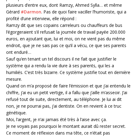
plusieurs d’entre eux, dont Ramzy, Ahmed Sylla… et même
Gérard
#Darmon
. Pas de quoi faire vaciller l’humoriste, qui a
profité d’une interview, elle répond :
Ramzy dit que ses copains carreleurs ou chauffeurs de bus
l’égorgeraient s’il refusait la journée de travail payée 200.000
euros, en ajoutant que, lui et moi, on ne vient pas du même
endroit, que je ne sais pas ce qu’il a vécu, ce que ses parents
ont enduré…
Sauf qu’en tenant un tel discours il ne fait que justifier le
système qui a rendu la vie dure à ses parents, qui les a
humiliés. C’est très bizarre. Ce système justifie tout en dernière
mesure.
Quand on m’a proposé de faire l’émission et que j’ai entendu le
chiffre, j’ai eu un petit vertige, il a fallu que j’aille m’asseoir. J’ai
refusé tout de suite, directement, au téléphone. Je lui ai dit
non, je ne pourrai pas, j’ai dentiste. On en revient à ce truc
génétique.
Moi, l’argent, je n’ai jamais été très à l’aise avec ça.
Je ne voyais pas pourquoi le montant aurait dû rester secret.
Ce moment de réflexion dans ma tête, ce n’était pas