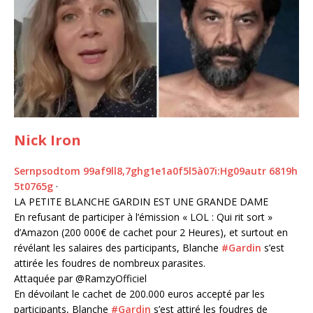
Nick Iron
S
e
r
n
p
s
o
d
t
o
m
9
9
a
f
9
l
l
8
,
7
g
h
g
1
e
1
a
0
f
5
l
5
à
0
7
i
:
H
g
0
9
a
u
t
r
6
8
1
9
h
5
t
0
7
6
5
g
·
LA PETITE BLANCHE GARDIN EST UNE GRANDE DAME
En refusant de participer à l’émission « LOL : Qui rit sort »
d’Amazon (200 000€ de cachet pour 2 Heures), et surtout en
révélant les salaires des participants, Blanche
#Gardin
s’est
attirée les foudres de nombreux parasites.
Attaquée par @RamzyOfficiel
En dévoilant le cachet de 200.000 euros accepté par les
participants, Blanche
#Gardin
s’est attiré les foudres de