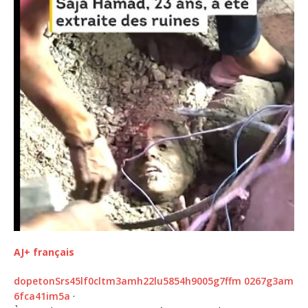
AJ+ français
d
o
p
e
t
o
n
S
r
s
4
5
l
f
0
c
l
t
m
3
a
m
h
2
2
l
u
5
8
5
4
h
9
0
0
5
g
7
f
m
0
2
6
7
g
3
a
m
6
f
c
a
4
1
i
m
5
a
·