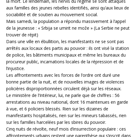
la mort. Le lendemain, les nervis du régime se sont attaqués
aux familles des jeunes rebelles identifiés, ainsi qu’aux lieux de
sociabilité et de soutien au mouvement social.
Mais samedi, la population a répondu massivement à l’appel
de la jeunesse : « Srbija se umirit ne može » (La Serbie ne peut
trouver de répit)
Dans une ville en ébullition, les manifestants ne se sont pas
arrêtés aux locaux des partis au pouvoir : ils ont visé la station
de police, les bâtiments municipaux et même les bureaux du
procureur public, incarnations locales de la répression et de
l’injustice.
Les affrontements avec les forces de l’ordre ont duré une
bonne partie de la nuit, et de nouvelles images de violences
policières disproportionnées circulent déjà sur les réseaux.
Le ministère de l’Intérieur, lui, ne parle que de chiffres : 56
arrestations au niveau national, dont 16 maintenues en garde
à vue, et 6 policiers blessés. Rien sur les dizaines de
manifestants hospitalisés, rien sur les mineurs tabassés, rien
sur les familles harcelées par les sbires du pouvoir.
Cinq nuits de révolte, neuf mois d’insurrection populaire : ces
affrontements urbains restent une parenthèse qui s’inscrit dans