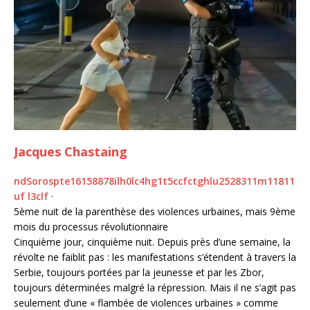
Jacques Chastaing
n
d
S
o
r
o
s
p
t
e
1
6
1
5
8
8
7
8
i
l
h
0
l
c
4
h
g
1
t
5
c
c
f
c
t
g
h
l
u
2
5
2
8
3
1
1
m
1
1
8
1
1
u
f
l
3
c
l
f
·
5ème nuit de la parenthèse des violences urbaines, mais 9ème
mois du processus révolutionnaire
Cinquième jour, cinquième nuit. Depuis près d’une semaine, la
révolte ne faiblit pas : les manifestations s’étendent à travers la
Serbie, toujours portées par la jeunesse et par les Zbor,
toujours déterminées malgré la répression. Mais il ne s’agit pas
seulement d’une « flambée de violences urbaines » comme