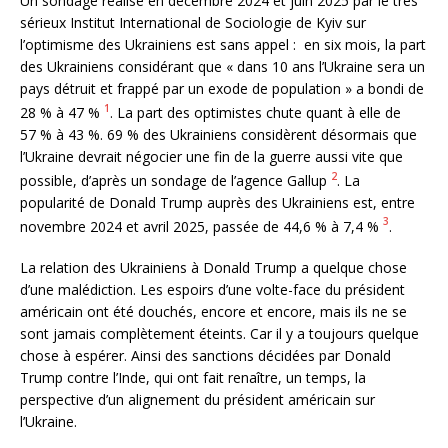
Un sondage réalisé en décembre 2024 et juin 2025 par le très
sérieux Institut International de Sociologie de Kyiv sur
l’optimisme des Ukrainiens est sans appel : en six mois, la part
des Ukrainiens considérant que « dans 10 ans l’Ukraine sera un
pays détruit et frappé par un exode de population » a bondi de
1
28 % à 47 %
. La part des optimistes chute quant à elle de
57 % à 43 %. 69 % des Ukrainiens considèrent désormais que
l’Ukraine devrait négocier une fin de la guerre aussi vite que
2
possible, d’après un sondage de l’agence Gallup
. La
popularité de Donald Trump auprès des Ukrainiens est, entre
3
novembre 2024 et avril 2025, passée de 44,6 % à 7,4 %
.
La relation des Ukrainiens à Donald Trump a quelque chose
d’une malédiction. Les espoirs d’une volte-face du président
américain ont été douchés, encore et encore, mais ils ne se
sont jamais complètement éteints. Car il y a toujours quelque
chose à espérer. Ainsi des sanctions décidées par Donald
Trump contre l’Inde, qui ont fait renaître, un temps, la
perspective d’un alignement du président américain sur
l’Ukraine.