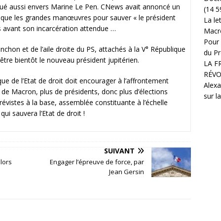
joué aussi envers Marine Le Pen. CNews avait annoncé un
(14 5
it que les grandes manœuvres pour sauver « le président
La le
s avant son incarcération attendue …
Macr
Pour 
enchon et de l’aile droite du PS, attachés à la V° République
du Pr
être bientôt le nouveau président jupitérien.
LA F
RÉVO
ue de l’Etat de droit doit encourager à l’affrontement
Alexa
us de Macron, plus de présidents, donc plus d’élections
sur l
révistes à la base, assemblée constituante à l’échelle
qui sauvera l’Etat de droit !
SUIVANT
lors
Engager l’épreuve de force, par
Jean Gersin