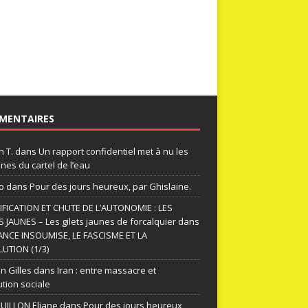
MENTAIRES
n T.
dans
Un rapport confidentiel met à nu les
nes du cartel de l’eau
o
dans
Pour des jours heureux, par Ghislaine.
FICATION ET CHUTE DE L’AUTONOMIE : LES
S JAUNES – Les gilets jaunes de forcalquier
dans
ANCE INSOUMISE, LE FASCISME ET LA
UTION (1/3)
n Gilles
dans
Iran : entre massacre et
ution sociale
ILLON Eliane
dans
Pour des jours heureux,