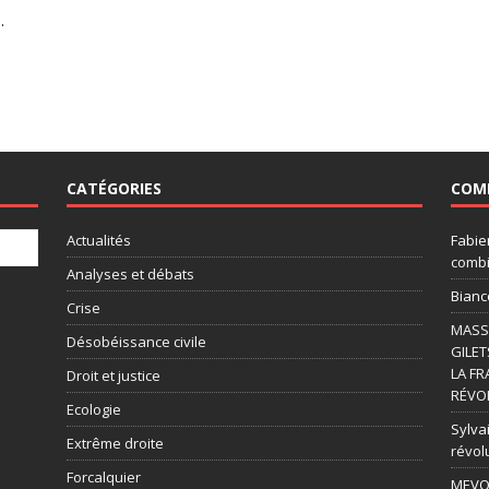
.
CATÉGORIES
COM
Actualités
Fabie
combi
Analyses et débats
Bianc
Crise
MASSI
Désobéissance civile
GILET
LA FR
Droit et justice
RÉVOL
Ecologie
Sylvai
Extrême droite
révol
Forcalquier
MEVOU