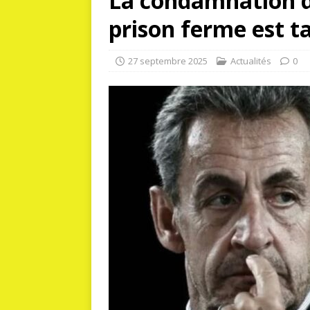
La condamnation d
prison ferme est t
27 septembre 2025
Actualités
0