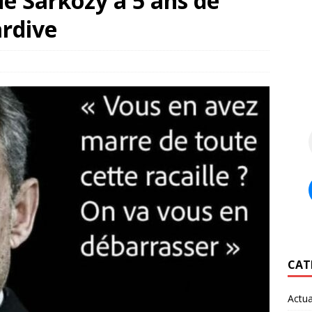
e Sarkozy à 5 ans de
ardive
CAT
Actua