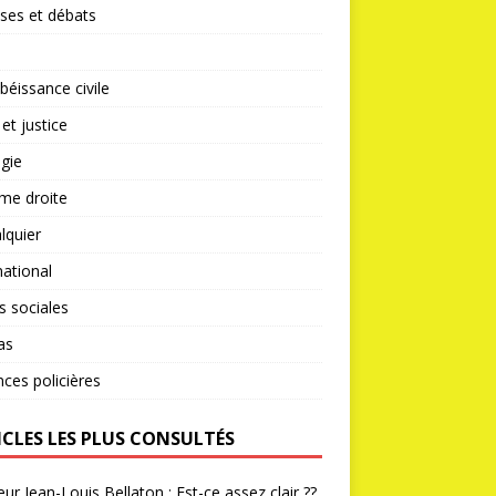
ses et débats
éissance civile
 et justice
gie
me droite
lquier
national
s sociales
as
nces policières
ICLES LES PLUS CONSULTÉS
ur Jean-Louis Bellaton : Est-ce assez clair ??