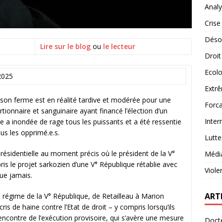
Analy
Crise
Désob
Lire sur le blog
ou
le lecteur
Droit
Ecolo
2025
Extrê
son ferme est en réalité tardive et modérée pour une
Forca
tionnaire et sanguinaire ayant financé l’élection d’un
Inter
le a inondée de rage tous les puissants et a été ressentie
ous les opprimé.e.s.
Lutte
 présidentielle au moment précis où le président de la V°
Médi
is le projet sarkozien d’une V° République rétablie avec
Viole
que jamais.
ART
 régime de la V° République, de Retailleau à Marion
is de haine contre l’Etat de droit – y compris lorsqu’ils
’encontre de l’exécution provisoire, qui s’avère une mesure
Docte