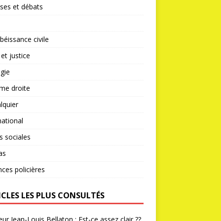
ses et débats
éissance civile
 et justice
gie
me droite
lquier
national
s sociales
as
nces policières
ICLES LES PLUS CONSULTÉS
ur Jean-Louis Bellaton : Est-ce assez clair ??