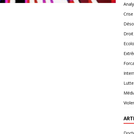
Analy
Crise
Désob
Droit
Ecolo
Extrê
Forca
Inter
Lutte
Médi
Viole
ART
Docte