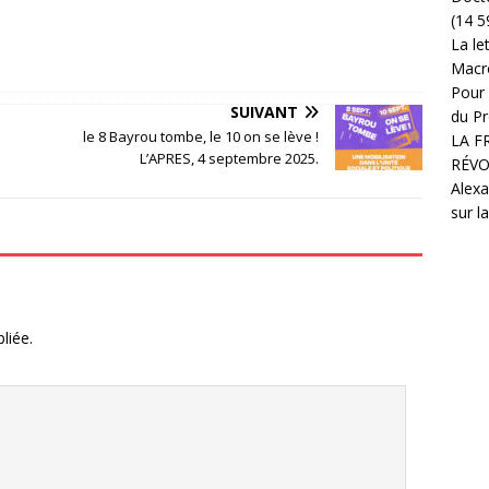
(14 5
La le
Macr
Pour 
SUIVANT
du Pr
le 8 Bayrou tombe, le 10 on se lève !
LA F
L’APRES, 4 septembre 2025.
RÉVO
Alexa
sur l
liée.