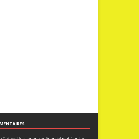
MENTAIRES
n T.
dans
Un rapport confidentiel met à nu les