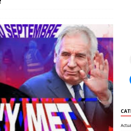
e
CAT
Actua