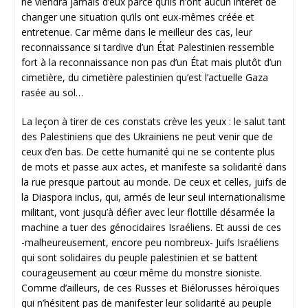
ne viendra jamais d’eux parce qu’ils n’ont aucun intérêt de
changer une situation qu’ils ont eux-mêmes créée et
entretenue. Car même dans le meilleur des cas, leur
reconnaissance si tardive d’un État Palestinien ressemble
fort à la reconnaissance non pas d’un État mais plutôt d’un
cimetière, du cimetière palestinien qu’est l’actuelle Gaza
rasée au sol…
La leçon à tirer de ces constats crève les yeux : le salut tant
des Palestiniens que des Ukrainiens ne peut venir que de
ceux d’en bas. De cette humanité qui ne se contente plus
de mots et passe aux actes, et manifeste sa solidarité dans
la rue presque partout au monde. De ceux et celles, juifs de
la Diaspora inclus, qui, armés de leur seul internationalisme
militant, vont jusqu’à défier avec leur flottille désarmée la
machine a tuer des génocidaires Israéliens. Et aussi de ces
-malheureusement, encore peu nombreux- Juifs Israéliens
qui sont solidaires du peuple palestinien et se battent
courageusement au cœur même du monstre sioniste.
Comme d’ailleurs, de ces Russes et Biélorusses héroïques
qui n’hésitent pas de manifester leur solidarité au peuple