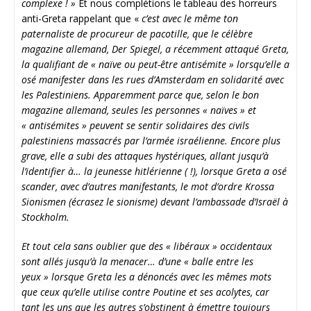
complexe ! »
Et nous complétions le tableau des horreurs
anti-Greta rappelant que «
c’est avec le même ton
paternaliste de procureur de pacotille, que le célèbre
magazine allemand, Der Spiegel, a récemment attaqué Greta,
la qualifiant de « naïve ou peut-être antisémite » lorsqu’elle a
osé manifester dans les rues d’Amsterdam en solidarité avec
les Palestiniens.
Apparemment parce que, selon le bon
magazine allemand, seules les personnes « naïves » et
« antisémites » peuvent se sentir solidaires des civils
palestiniens massacrés par l’armée israélienne. Encore plus
grave, elle a subi des attaques hystériques, allant jusqu’à
l’identifier à… la jeunesse hitlérienne ( !), lorsque Greta a osé
scander, avec d’autres manifestants, le mot d’ordre Krossa
Sionismen (écrasez le sionisme) devant l’ambassade d’Israël à
Stockholm.
Et tout cela sans oublier que des « libéraux » occidentaux
sont allés jusqu’à la menacer… d’une « balle entre les
yeux » lorsque Greta les a dénoncés avec les mêmes mots
que ceux qu’elle utilise contre Poutine et ses acolytes, car
tant les uns que les autres s’obstinent à émettre toujours