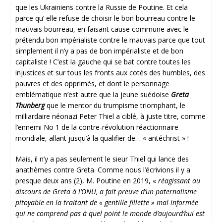
que les Ukrainiens contre la Russie de Poutine. Et cela
parce qu’ elle refuse de choisir le bon bourreau contre le
mauvais bourreau, en faisant cause commune avec le
prétendu bon impérialiste contre le mauvais parce que tout
simplement il n’y a pas de bon impérialiste et de bon
capitaliste ! C’est la gauche qui se bat contre toutes les
injustices et sur tous les fronts aux cotés des humbles, des
pauvres et des opprimés, et dont le personnage
emblématique n’est autre que la jeune suédoise
Greta
Thunberg
que le mentor du trumpisme triomphant, le
milliardaire néonazi Peter Thiel a ciblé, à juste titre, comme
l’ennemi No 1 de la contre-révolution réactionnaire
mondiale, allant jusqu’à la qualifier de… « antéchrist » !
Mais, il n’y a pas seulement le sieur Thiel qui lance des
anathèmes contre Greta. Comme nous l’écrivions il y a
presque deux ans (2), M. Poutine en 2019, «
réagissant au
discours de Greta à l’ONU, a fait preuve d’un paternalisme
pitoyable en la traitant de « gentille fillette » mal informée
qui ne comprend pas à quel point le monde d’aujourd’hui est