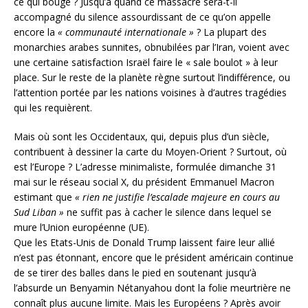
ce qui bouge ? Jusqu’à quand ce massacre sera-t-il
accompagné du silence assourdissant de ce qu’on appelle
encore la
« communauté internationale »
? La plupart des
monarchies arabes sunnites, obnubilées par l’Iran, voient avec
une certaine satisfaction Israël faire le « sale boulot » à leur
place. Sur le reste de la planète règne surtout l’indifférence, ou
l’attention portée par les nations voisines à d’autres tragédies
qui les requièrent.
Mais où sont les Occidentaux, qui, depuis plus d’un siècle,
contribuent à dessiner la carte du Moyen-Orient ? Surtout, où
est l’Europe ? L’adresse minimaliste, formulée dimanche 31
mai sur le réseau social X, du président Emmanuel Macron
estimant que
« rien ne justifie l’escalade majeure en cours au
Sud Liban »
ne suffit pas à cacher le silence dans lequel se
mure l’Union européenne (UE).
Que les Etats-Unis de Donald Trump laissent faire leur allié
n’est pas étonnant, encore que le président américain continue
de se tirer des balles dans le pied en soutenant jusqu’à
l’absurde un Benyamin Nétanyahou dont la folie meurtrière ne
connaît plus aucune limite. Mais les Européens ? Après avoir