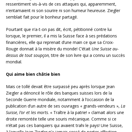
ressentiment vis-à-vis de ces attaques qui, apparemment,
n’entamaient ni son sourire ni son humeur heureuse. Ziegler
semblait fait pour le bonheur partagé.
Pourtant que n’a-t-on pas dit, écrit, pétitionné contre lui
lorsque, le premier, il a mis la Suisse face à ses prédations
financières, elle qui reprenait d’une main ce que sa Croix-
Rouge donnait à la misère du monde! C’était
Une Suisse au-
dessus de tout soupçon,
titre de son livre qui a connu un succès
mondial.
Qui aime bien châtie bien
Mais ce tollé devait être surpassé peu après lorsque Jean
Ziegler a dénoncé le rôle des banques suisses lors de la
Seconde Guerre mondiale, notamment à l’occasion de la
publication d’un autre de ses ouvrages « grands-vendeurs »,
La
Suisse, l’or et les morts
. « Traître à la patrie! » clamait alors une
droite remontée telle une souris mécanique. Comme si ce
n’était pas ces banquiers qui avaient trahi le pays! Une Suisse,
à laquelle Jean Ziegler n’a jamais cessé de porter affection.