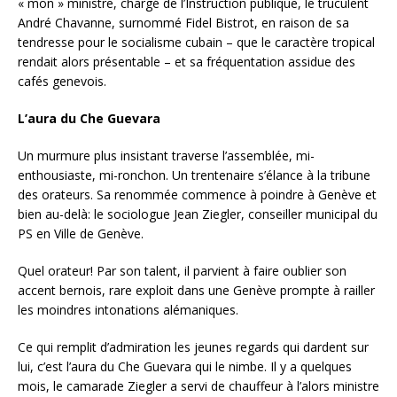
« mon » ministre, chargé de l’Instruction publique, le truculent
André Chavanne, surnommé Fidel Bistrot, en raison de sa
tendresse pour le socialisme cubain – que le caractère tropical
rendait alors présentable – et sa fréquentation assidue des
cafés genevois.
L’aura du Che Guevara
Un murmure plus insistant traverse l’assemblée, mi-
enthousiaste, mi-ronchon. Un trentenaire s’élance à la tribune
des orateurs. Sa renommée commence à poindre à Genève et
bien au-delà: le sociologue Jean Ziegler, conseiller municipal du
PS en Ville de Genève.
Quel orateur! Par son talent, il parvient à faire oublier son
accent bernois, rare exploit dans une Genève prompte à railler
les moindres intonations alémaniques.
Ce qui remplit d’admiration les jeunes regards qui dardent sur
lui, c’est l’aura du Che Guevara qui le nimbe. Il y a quelques
mois, le camarade Ziegler a servi de chauffeur à l’alors ministre