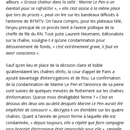
ailleurs.
« Grosse chaleur dans la salle : Marine Le Pen a un
éventail pour se rafraîchir »
,
« elle s’est assise à la même place
que lors du procès »
, peut-on lire sur les bandeaux diffusés à
l’antenne de BFMTV. On l’aura compris, pour les plateaux télé,
l’enjeu principal de ce procès tient à l’avenir politique de la
cheffe de file du RN. Tout juste Laurent Neumann, éditorialiste
sur la chaîne, souligne-t-il qu’une condamnation pour
détournement de fonds,
« c’est extrêmement grave, il faut en
avoir conscience »
.
Sauf qu’en lieu et place de la décision claire et lisible
qu’attendaient les chaînes d’info, la cour d’appel de Paris a
ajouté davantage d’interrogations et de flou. La confirmation
de la condamnation de Marine Le Pen et l’annonce de sa peine
sont suivies de quelques minutes de flottement sur les chaînes
d’information. Quinze mois d’inéligibilité ferme ?
« C’est en
dessous des deux ans au-delà desquels Marine Le Pen aurait été
empêchée de concourir »
, décrypte-t-on d’emblée sur les quatre
chaînes. Quant à l’année de prison ferme à laquelle elle est
condamnée,
« depuis toujours, elle a répété que faire campagne
sous bracelet électronique était impossible pour elle »
, rappelle