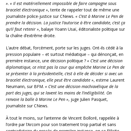
»
.
« Il est matériellement impossible de faire campagne sous
bracelet électronique »
, tente de rappeler tout de même une
journaliste police-justice sur CNews.
« C’est à Marine Le Pen de
prendre la décision. La justice l’autorise à être candidate, c’est ça
qu’il faut retenir »
, balaye Yoann Usaï, éditorialiste politique sur
la chaîne d’extrême droite.
L’autre débat, forcément, porte sur les juges. Ont-ils cédé à la
pression populaire – et surtout médiatique – qui dénonçait, en
première instance, une décision politique ?
« C’est une décision
diplomatique, ce n’est pas la cour qui empêche Marine Le Pen de
se présenter à la présidentielle, c’est à elle de décider si avec un
bracelet électronique, elle peut être candidate »
, estime Laurent
Neumann, sur BFM.
« C’est une décision machiavélique de la
part des juges, qui se lavent les mains de l’inéligibilité. On
renvoie la balle à Marine Le Pen »
, juge Julien Pasquet,
journaliste sur CNews.
À tout le moins, sur l’antenne de Vincent Bolloré, rappelée à
l’ordre par l’Arcom pour son traitement trop partial et sans
contradictoire du procès de première instance, on se félicite