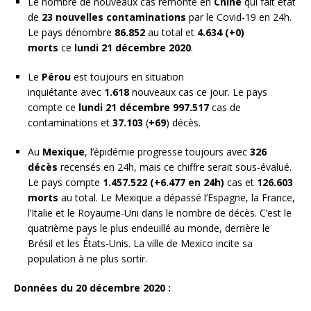
Le nombre de nouveaux cas remonte en
Chine
qui fait état
de
23 nouvelles contaminations
par le Covid-19 en 24h.
Le pays dénombre
86.852
au total et
4.634 (+0)
morts
ce
lundi 21 décembre 2020
.
Le
Pérou
est toujours en situation
inquiétante
avec
1.618
nouveaux cas ce jour.
Le pays
compte ce
lundi 21 décembre 997.517
cas de
contaminations et
37.103
(
+69
) décès.
Au
Mexique
, l’épidémie progresse toujours avec
326
décès
recensés en 24h, mais ce chiffre serait sous-évalué.
Le pays compte
1.457.522 (+6.477 en 24h)
cas et
126.603
morts
au total. Le Mexique a dépassé l’Espagne, la France,
l’Italie et le Royaume-Uni dans le nombre de décès. C’est le
quatrième pays le plus endeuillé au monde, derrière le
Brésil et les États-Unis. La ville de Mexico incite sa
population à ne plus sortir.
Données du 20 décembre 2020 :