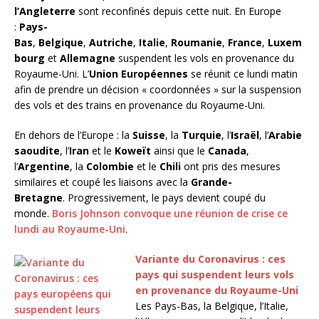
l’Angleterre
sont reconfinés depuis cette nuit. En Europe
:
Pays-
Bas
,
Belgique
,
Autriche
,
Italie
,
Roumanie
,
France
,
Luxem
bourg
et
Allemagne
suspendent les vols en provenance du
Royaume-Uni. L’
Union Européennes
se réunit ce lundi matin
afin de prendre un décision « coordonnées » sur la suspension
des vols et des trains en provenance du Royaume-Uni.
En dehors de l’Europe : la
Suisse
, la
Turquie
, l’
Israël
, l’
Arabie
saoudite
, l’
Iran
et le
Koweït
ainsi que le
Canada
,
l’
Argentine
, la
Colombie
et le
Chili
ont pris des mesures
similaires et coupé les liaisons avec la
Grande-
Bretagne
. Progressivement, le pays devient coupé du
monde.
Boris Johnson convoque une réunion de crise ce
lundi au Royaume-Uni
.
Variante du Coronavirus : ces
pays qui suspendent leurs vols
en provenance du Royaume-Uni
Les Pays-Bas, la Belgique, l’Italie,