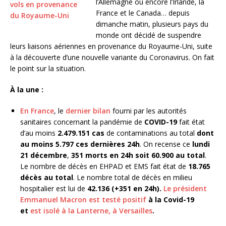
l’Allemagne ou encore l’Irlande, la
France et le Canada… depuis
dimanche matin, plusieurs pays du
monde ont décidé de suspendre
leurs liaisons aériennes en provenance du Royaume-Uni, suite
à la découverte d’une nouvelle variante du Coronavirus. On fait
le point sur la situation.
À la une :
En France
, le
dernier bilan
fourni par les autorités
sanitaires concernant la pandémie de
COVID-19
fait état
d’au moins
2.479.151
cas
de contaminations au total
dont
au moins 5.797 ces dernières 24h
. On recense ce
lundi
21 décembre
,
351
morts en 24h soit 60.900 au total
.
Le nombre de décès en EHPAD et EMS fait état de
18.765
décès au total
. Le nombre total de décès en milieu
hospitalier est lui de
42.136 (+351 en 24h).
Le président
Emmanuel Macron est testé positif
à la Covid-19
et
est isolé à la Lanterne, à Versailles
.