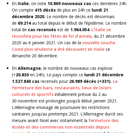
En
Italie
, on note
10.869 nouveaux cas
ces dernières 24h.
On compte
415 décès
de plus en 24h ce
lundi 21
décembre 2020.
Le nombre de décès est désormais
de
69.214
au total depuis le début de l’épidémie. Le nombre
total de
cas recensés
est de
1.964.054
.
L’Italie se
reconfine pour les fêtes de fin d’année
, du 21 décembre
2020 au 6 janvier 2021. Un cas de la
nouvelle souche
Covid plus virulente a été découvert en Italie
ce
dimanche 20 décembre.
En
Allemagne
, le nombre de nouveaux cas explose
(+
20.830
en 24h). Le pays compte ce
lundi 21 décembre
1.527.840 cas
recensés pour
26.989 décès (+331).
La
fermeture des bars, restaurants, lieux de loisirs
culturels et sportifs
initialement prévue du 2 au
30 novembre est prolongée jusqu’à début janvier 2021.
L’Allemagne envisage de poursuivre les restrictions
sanitaires jusqu’au printemps 2021. L’Allemagne durcit ses
mesure avant Noël avec notamment la
fermeture des
écoles et des commerces non essentiels depuis