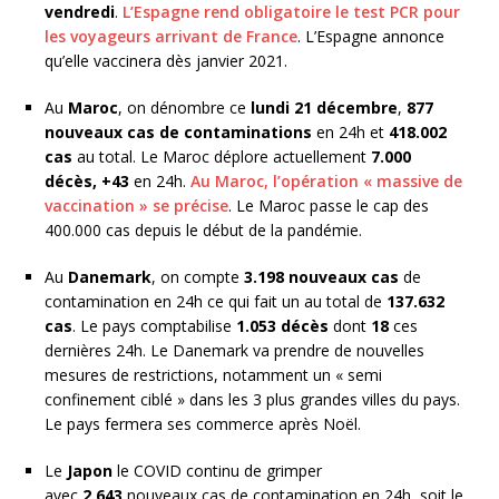
vendredi
.
L’Espagne rend obligatoire le test PCR pour
les voyageurs arrivant de France
. L’Espagne annonce
qu’elle vaccinera dès janvier 2021.
Au
Maroc
, on dénombre ce
lundi 21 décembre
,
877
nouveaux cas de contaminations
en 24h et
418.002
cas
au total. Le Maroc déplore actuellement
7.000
décès,
+43
en 24h.
Au Maroc, l’opération « massive de
vaccination » se précise
. Le Maroc passe le cap des
400.000 cas depuis le début de la pandémie.
Au
Danemark
, on compte
3.198 nouveaux cas
de
contamination en 24h ce qui fait un au total de
137.632
cas
. Le pays comptabilise
1.053 décès
dont
18
ces
dernières 24h. Le Danemark va prendre de nouvelles
mesures de restrictions, notamment un « semi
confinement ciblé » dans les 3 plus grandes villes du pays.
Le pays fermera ses commerce après Noël.
Le
Japon
le COVID continu de grimper
avec
2.643
nouveaux cas de contamination en 24h, soit le