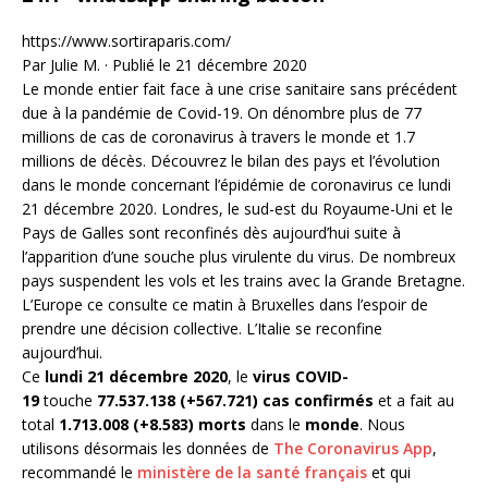
https://www.sortiraparis.com/
Par Julie M. · Publié le 21 décembre 2020
Le monde entier fait face à une crise sanitaire sans précédent
due à la pandémie de Covid-19. On dénombre plus de 77
millions de cas de coronavirus à travers le monde et 1.7
millions de décès. Découvrez le bilan des pays et l’évolution
dans le monde concernant l’épidémie de coronavirus ce lundi
21 décembre 2020. Londres, le sud-est du Royaume-Uni et le
Pays de Galles sont reconfinés dès aujourd’hui suite à
l’apparition d’une souche plus virulente du virus. De nombreux
pays suspendent les vols et les trains avec la Grande Bretagne.
L’Europe ce consulte ce matin à Bruxelles dans l’espoir de
prendre une décision collective. L’Italie se reconfine
aujourd’hui.
Ce
lundi 21 décembre 2020
, le
virus
COVID-
19
touche
77.537.138
(+567.721) c
as
confirmés
et a fait au
total
1.713.008 (
+8.583) morts
dans le
monde
. Nous
utilisons désormais les données de
The Coronavirus App
,
recommandé le
ministère de la santé français
et qui