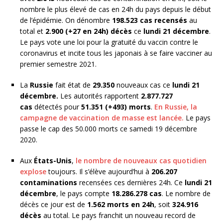
nombre le plus élevé de cas en 24h du pays depuis le début
de l’épidémie. On dénombre
198.523 cas recensés
au
total et
2.900 (+27 en 24h) décès
ce
lundi 21 décembre
.
Le pays vote une loi pour la gratuité du vaccin contre le
coronavirus et incite tous les japonais à se faire vacciner au
premier semestre 2021.
La
Russie
fait état de
29.350
nouveaux cas ce
lundi 21
décembre.
Les autorités rapportent
2.877.727
cas
détectés pour
51.351 (+493) morts
.
En Russie, la
campagne de vaccination de masse est lancée.
Le pays
passe le cap des 50.000 morts ce samedi 19 décembre
2020.
Aux
États-Unis
,
le nombre de nouveaux cas quotidien
explose
toujours. Il s’élève aujourd’hui à
206.207
contaminations
recensées ces dernières 24h. Ce
lundi 21
décembre
, le pays compte
18.286.278 cas
. Le nombre de
décès ce jour est de
1.562 morts en 24h
, soit
324.916
décès
au total. Le pays franchit un nouveau record de