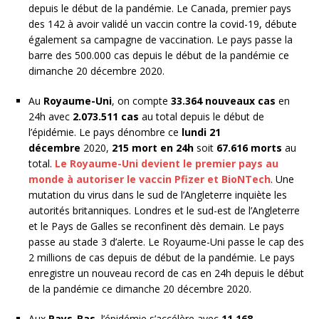
depuis le début de la pandémie. Le Canada, premier pays
des 142 à avoir validé un vaccin contre la covid-19, débute
également sa campagne de vaccination. Le pays passe la
barre des 500.000 cas depuis le début de la pandémie ce
dimanche 20 décembre 2020.
Au
Royaume-Uni
, on compte
33.364 nouveaux cas
en
24h avec
2.073.511 cas
au total depuis le début de
l’épidémie. Le pays dénombre ce
lundi 21
décembre
2020,
215 mort en 24h
soit
67.616 morts
au
total.
Le Royaume-Uni devient le premier pays au
monde à autoriser le vaccin Pfizer et BioNTech
. Une
mutation du virus dans le sud de l’Angleterre inquiète les
autorités britanniques. Londres et le sud-est de l’Angleterre
et le Pays de Galles se reconfinent dès demain. Le pays
passe au stade 3 d’alerte. Le Royaume-Uni passe le cap des
2 millions de cas depuis de début de la pandémie. Le pays
enregistre un nouveau record de cas en 24h depuis le début
de la pandémie ce dimanche 20 décembre 2020.
Aux
Pays-Bas
, l’épidémie s’accélère avec
11.168