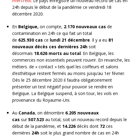
mercredi
. Le pays enregistre un nouveau record de cas en
24h depuis le début de la pandémie ce vendredi 18
décembre 2020.
En
Belgique,
on compte,
2.170 nouveaux cas
de
contamination en 24h ce qui fait un total
de
625.930
cas
ce
lundi 21 décembre
. Il y a eu
81
nouveaux décès ces dernières 24h
soit
désormais
18.626 morts au total
. En Belgique, les
commerces non essentiels peuvent rouvrir. En revanche, les
métiers. de « contact » tels quel les coiffeurs et salons
d’esthétique restent fermés au moins jusqu’au 1er février.
Dès le 25 décembre 2020 il faudra obligatoirement
présenter un test négatif pour pouvoir se rendre en
Belgique. La Belgique suspend, à son tour, les vols en
provenance du Royaume-Uni.
Au
Canada
, on dénombre
6.205 nouveaux
cas
sur
507.523
au total, soit un nouveau record depuis le
début de la pandémie, et
14.226
décès dont
72
ces
dernières
24h
soit le plus grand nombre de cas en 24h