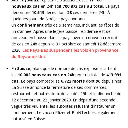
nouveaux cas
en 24h soit
700.873 cas au tota
l. Le pays
dénombre
10.519
décès dont
28
ces dernières 24h. À
quelques jours de Noël, le pays annonce
un
confinement
très de 5 semaines, incluant les fêtes de
fin d’année. Après une légère baisse, l’épidémie est de
nouveau en hausse dans le pays avec un nouveau record
de cas en 24h depuis le 31 octobre ce samedi 12 décembre
2020.
Les Pays-Bas suspendent les vols en provenance
du Royaume-Uni
.
En
Suisse
, alors que le nombre de cas explose et atteint
les
10.002 nouveaux cas en 24h
pour un total de
413.991
cas.
Le pays comptabilise
6.722 morts
dont
96
depuis hier.
La Suisse annonce la fermeture de ses commerces,
restaurants et autres lieux de vie dès 19h et le dimanche du
12 décembre au 22 janvier 2020. En dépit d’une seconde
vague très virulente, les autorités refusent d’instaurer un
confinement. Le vaccin Pfizer et BioNTech est également
autorisé en Suisse.