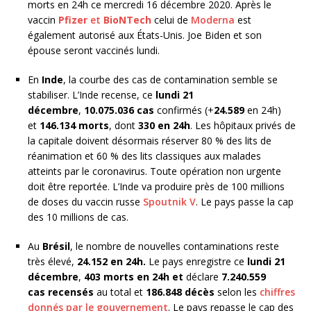
morts en 24h ce mercredi 16 décembre 2020. Après le
vaccin
Pfizer
et
BioNTech
celui de
Moderna
est
également autorisé aux États-Unis. Joe Biden et son
épouse seront vaccinés lundi.
En
Inde
, la courbe des cas de contamination semble se
stabiliser. L’Inde recense, ce
lundi 21
décembre
,
10.075.036 cas
confirmés (+
24.589
en 24h)
et
146.134 morts
, dont
330 en 24h
. Les hôpitaux privés de
la capitale doivent désormais réserver 80 % des lits de
réanimation et 60 % des lits classiques aux malades
atteints par le coronavirus. Toute opération non urgente
doit être reportée. L’Inde va produire près de 100 millions
de doses du vaccin russe
Spoutnik V
. Le pays passe la cap
des 10 millions de cas.
Au
Brésil
, le nombre de nouvelles contaminations reste
très élevé,
24.152 en
24h.
Le pays enregistre ce
lundi 21
décembre
,
403 morts en 24h et
déclare
7.240.559
cas recensés
au total et
186.848 décès
selon les
chiffres
donnés par le gouvernement
. Le pays repasse le cap des