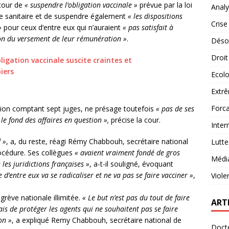
 cour de
« suspendre l’obligation vaccinale »
prévue par la loi
Analy
ise sanitaire et de suspendre également
« les dispositions
Crise
»
pour ceux d’entre eux qui n’auraient
« pas satisfait à
ion du versement de leur rémunération »
.
Désob
Droit
bligation vaccinale suscite craintes et
iers
Ecolo
Extrê
Forca
tion comptant sept juges, ne présage toutefois
« pas de ses
 le fond des affaires en question »,
précise la cour.
Inter
 »
, a, du reste, réagi Rémy Chabbouh, secrétaire national
Lutte
rocédure. Ses collègues
« avaient vraiment fondé de gros
Médi
 les juridictions françaises
»
, a-t-il souligné, évoquant
 d’entre eux va se radicaliser et ne va pas se faire vacciner »
,
Viole
grève nationale illimitée.
« Le but n’est pas du tout de faire
ART
ais de protéger les agents qui ne souhaitent pas se faire
on »
, a expliqué Remy Chabbouh, secrétaire national de
Docte