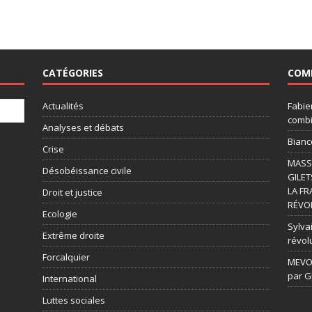
CATÉGORIES
COM
Actualités
Fabie
combi
Analyses et débats
Bianc
Crise
MASSI
Désobéissance civile
GILET
LA FR
Droit et justice
RÉVOL
Ecologie
Sylvai
Extrême droite
révol
Forcalquier
MEVOU
par G
International
Luttes sociales