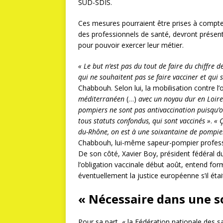
SUD-SDIS.
Ces mesures pourraient être prises à compt
des professionnels de santé, devront présente
pour pouvoir exercer leur métier.
« Le but n’est pas du tout de faire du chiffre 
qui ne souhaitent pas se faire vacciner et qui 
Chabbouh. Selon lui, la mobilisation contre l’
méditerranéen
(…)
avec un noyau dur en Loire
pompiers ne sont pas antivaccination puisqu’o
tous statuts confondus, qui sont vaccinés »
.
« 
du-Rhône, on est à une soixantaine de pompiers
Chabbouh, lui-même sapeur-pompier profess
De son côté, Xavier Boy, président fédéral d
l’obligation vaccinale début août, entend fo
éventuellement la justice européenne s’il éta
« Nécessaire dans une s
Pour sa part, « la Fédération nationale des s