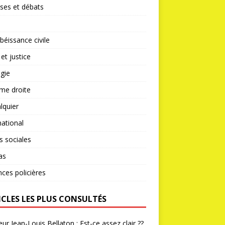
ses et débats
éissance civile
 et justice
gie
me droite
lquier
national
s sociales
as
nces policières
ICLES LES PLUS CONSULTÉS
ur Jean-Louis Bellaton : Est-ce assez clair ??