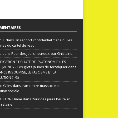
MENTAIRES
n T.
dans
Un rapport confidentiel met à nu les
nes du cartel de l’eau
o
dans
Pour des jours heureux, par Ghislaine.
FICATION ET CHUTE DE L’AUTONOMIE : LES
S JAUNES – Les gilets jaunes de forcalquier
dans
ANCE INSOUMISE, LE FASCISME ET LA
UTION (1/3)
n Gilles
dans
Iran : entre massacre et
ution sociale
ILLON Eliane
dans
Pour des jours heureux,
hislaine.