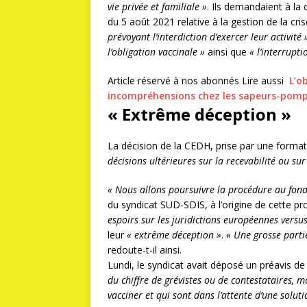
vie privée et familiale »
. Ils demandaient à la
du 5 août 2021 relative à la gestion de la cr
prévoyant l’interdiction d’exercer leur activité 
l’obligation vaccinale »
ainsi que
« l’interrupt
Article réservé à nos abonnés
Lire aussi
L’o
incompréhensions chez les sapeurs-pomp
« Extrême déception »
La décision de la CEDH, prise par une forma
décisions ultérieures sur la recevabilité ou sur
« Nous allons poursuivre la procédure au fond
du syndicat SUD-SDIS, à l’origine de cette p
espoirs sur les juridictions européennes versus
leur
« extrême déception »
.
« Une grosse partie
redoute-t-il ainsi.
Lundi, le syndicat avait déposé un préavis de 
du chiffre de grévistes ou de contestataires, m
vacciner et qui sont dans l’attente d’une soluti