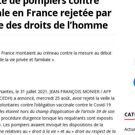
ête de pompiers contre
ale en France rejetée par
e des droits de l’homme
 France montaient au créneau contre la mesure au début
e la vie privée et familiale ».
Nantes, le 31 juillet 2021.
JEAN-FRANÇOIS MONIER / AFP
DH) a annoncé, mercredi 25 août, avoir rejeté la veille la
ontaires contre l’obligation vaccinale contre le Covid-19
s étaient hors du champ d’application de l’article 39 de son
CAT
ne procédure d’urgence lorsque les requérants sont exposés
»
. Les pompiers avaient invoqué les dispositions de la
Actua
e relatives au
« droit à la vie »
et au
« droit au respect de la