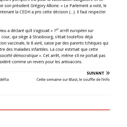
voir son président Grégory Allione. « Le Parlement a voté, le
tenant la CEDH a pris cette décision (…). Il faut respecter
er
ieu a déclaré qu’il s’agissait
« 1
arrêt européen sur
a cour, qui siège à Strasbourg, s’était toutefois déjà
ion vaccinale, le 8 avril, saisie par des parents tchèques qui
tre des maladies infantiles. La cour estimait que cette
 société démocratique »
. Cet arrêt, même s’il ne portait pas
nsidéré comme un revers pour les antivaccins.
SUIVANT
 défia
Cette semaine sur Blast, le souffle de l’info