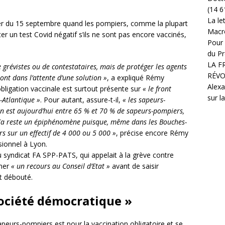
(14 6
La le
er du 15 septembre quand les pompiers, comme la plupart
Macr
r un test Covid négatif s’ils ne sont pas encore vaccinés,
Pour 
du Pr
LA F
de grévistes ou de contestataires, mais de protéger les agents
RÉVO
sont dans l’attente d’une solution »
, a expliqué Rémy
Alexa
obligation vaccinale est surtout présente sur
« le front
sur l
-Atlantique »
. Pour autant, assure-t-il,
« les sapeurs-
n est aujourd’hui entre 65 % et 70 % de sapeurs-pompiers,
Ça reste un épiphénomène puisque, même dans les Bouches-
 sur un effectif de 4
000 ou 5
000 »
, précise encore Rémy
ionnel à Lyon.
u syndicat FA SPP-PATS, qui appelait à la grève contre
rmer
« un recours au Conseil d’Etat »
avant de saisir
it débouté.
ociété démocratique »
apeurs-pompiers est pour la vaccination obligatoire et se