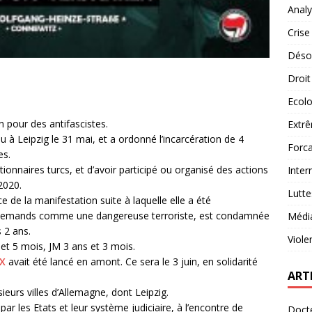
Analy
Crise
Désob
Droit
Ecolo
 pour des antifascistes.
Extrê
u à Leipzig le 31 mai, et a ordonné l’incarcération de 4
Forca
es.
utionnaires turcs, et d’avoir participé ou organisé des actions
Inter
2020.
Lutte
e de la manifestation suite à laquelle elle a été
allemands comme une dangereuse terroriste, est condamnée
Médi
 2 ans.
Viole
et 5 mois, JM 3 ans et 3 mois.
rX
avait été lancé en amont. Ce sera le 3 juin, en solidarité
ART
eurs villes d’Allemagne, dont Leipzig.
ar les Etats et leur système judiciaire, à l’encontre de
Docte