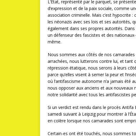
L’Etat, représenté par le parquet, se présen
d’expression et de la paix sociale, comme une
association criminelle. Mais c’est hypocrite :
les néonazis avec ses lois et ses autorités, q
également dans ses propres autorités. Dans ce
un défenseur des fascistes et des nationaux-so
même.
Nous sommes aux côtés de nos camarades ac
arrachées, nous lutterons contre lui, et tan
répression étatique, nous serons à leurs côté
parce qu’elles visent à semer la peur et l’in
où l’antifascisme autonome n’a jamais été a
nous opposer aux anciens et aux nouveaux naz
notre solidarité avec tous les antifascistes p
Si un verdict est rendu dans le procès Antifa 
samedi suivant à Leipzig pour montrer à l’État
en colère lorsque nos camarades sont empri
Certain-es ont été touchés, nous sommes t