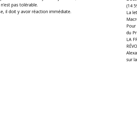
n’est pas tolérable.
(14 5
, il doit y avoir réaction immédiate.
La le
Macr
Pour 
du Pr
LA F
RÉVO
Alexa
sur l