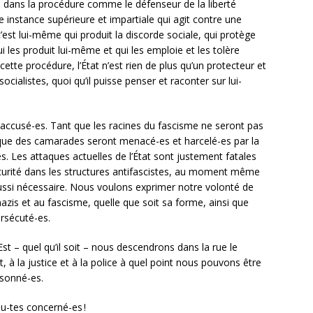
te dans la procédure comme le défenseur de la liberté
 instance supérieure et impartiale qui agit contre une
 c’est lui-même qui produit la discorde sociale, qui protège
ui les produit lui-même et qui les emploie et les tolère
tte procédure, l’État n’est rien de plus qu’un protecteur et
cialistes, quoi qu’il puisse penser et raconter sur lui-
cusé-es. Tant que les racines du fascisme ne seront pas
t que des camarades seront menacé-es et harcelé-es par la
s. Les attaques actuelles de l’État sont justement fatales
sécurité dans les structures antifascistes, au moment même
ussi nécessaire. Nous voulons exprimer notre volonté de
is et au fascisme, quelle que soit sa forme, ainsi que
ersécuté-es.
Est – quel qu’il soit – nous descendrons dans la rue le
, à la justice et à la police à quel point nous pouvons être
sonné-es.
ou-tes concerné-es
!