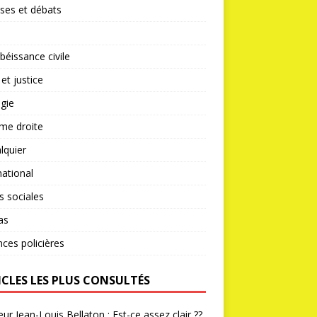
ses et débats
éissance civile
 et justice
gie
me droite
lquier
national
s sociales
as
nces policières
ICLES LES PLUS CONSULTÉS
ur Jean-Louis Bellaton : Est-ce assez clair ??