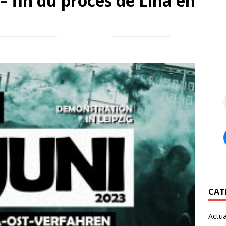
– fin du procès de Lina en
CAT
Actua