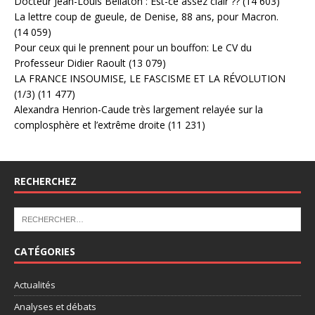
Docteur Jean-Louis Bellaton : Est-ce assez clair ??
(14 603)
La lettre coup de gueule, de Denise, 88 ans, pour Macron.
(14 059)
Pour ceux qui le prennent pour un bouffon: Le CV du
Professeur Didier Raoult
(13 079)
LA FRANCE INSOUMISE, LE FASCISME ET LA RÉVOLUTION
(1/3)
(11 477)
Alexandra Henrion-Caude très largement relayée sur la
complosphère et l’extrême droite
(11 231)
RECHERCHEZ
CATÉGORIES
Actualités
Analyses et débats