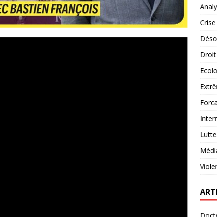
Analy
Crise
Désob
Droit
Ecolo
Extrê
Forca
Inter
Lutte
Médi
Viole
ART
Docte