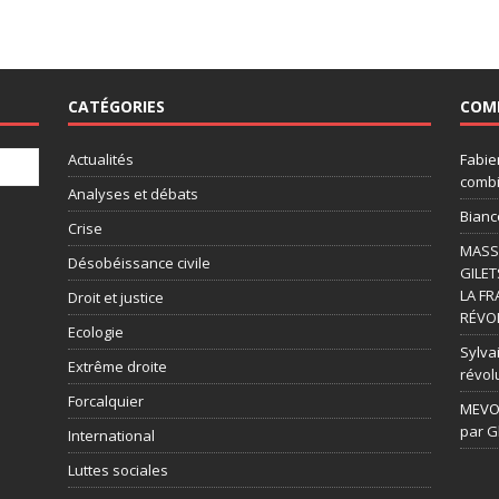
CATÉGORIES
COM
Actualités
Fabie
combi
Analyses et débats
Bianc
Crise
MASSI
Désobéissance civile
GILET
LA FR
Droit et justice
RÉVOL
Ecologie
Sylvai
Extrême droite
révol
Forcalquier
MEVOU
par G
International
Luttes sociales