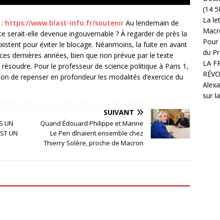
(14 5
La le
 :
https://www.blast-info.fr/soutenir
Au lendemain de
Macr
nce serait-elle devenue ingouvernable ? À regarder de près la
Pour 
existent pour éviter le blocage. Néanmoins, la fuite en avant
du Pr
 ces dernières années, bien que non prévue par le texte
LA F
résoudre. Pour le professeur de science politique à Paris 1,
RÉVO
asion de repenser en profondeur les modalités d’exercice du
Alexa
sur l
SUIVANT
AS UN
Quand Édouard Philippe et Marine
EST UN
Le Pen dînaient ensemble chez
Thierry Solère, proche de Macron