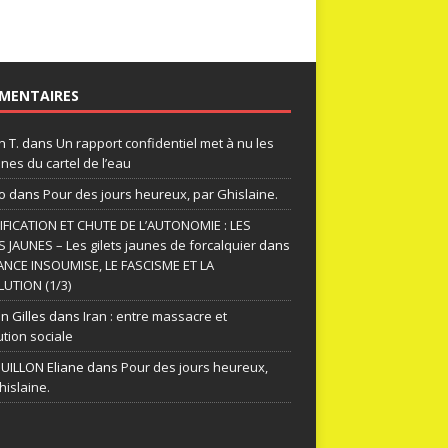
MENTAIRES
n T.
dans
Un rapport confidentiel met à nu les
nes du cartel de l’eau
o
dans
Pour des jours heureux, par Ghislaine.
FICATION ET CHUTE DE L’AUTONOMIE : LES
S JAUNES – Les gilets jaunes de forcalquier
dans
ANCE INSOUMISE, LE FASCISME ET LA
UTION (1/3)
n Gilles
dans
Iran : entre massacre et
ution sociale
ILLON Eliane
dans
Pour des jours heureux,
hislaine.