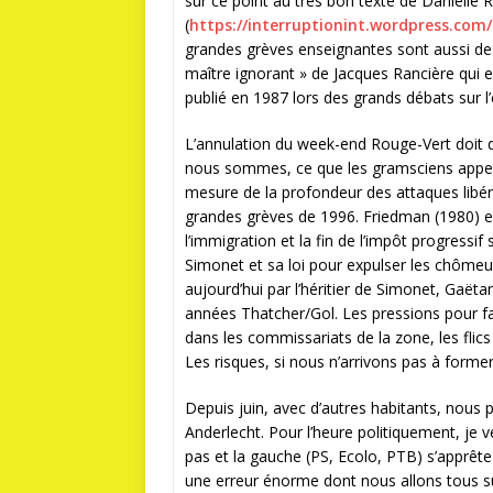
sur ce point au très bon texte de Danielle R
(
https://interruptionint.
wordpress.com/
grandes grèves enseignantes sont aussi d
maître ignorant » de Jacques Rancière qui est
publié en 1987 lors des grands débats sur l
L’annulation du week-end Rouge-Vert doit d
nous sommes, ce que les gramsciens appellen
mesure de la profondeur des attaques libéra
grandes grèves de 1996. Friedman (1980) en B
l’immigration et la fin de l’impôt progressif 
Simonet et sa loi pour expulser les chômeu
aujourd’hui par l’héritier de Simonet, Gaë
années Thatcher/Gol. Les pressions pour fa
dans les commissariats de la zone, les flics
Les risques, si nous n’arrivons pas à forme
Depuis juin, avec d’autres habitants, nous
Anderlecht. Pour l’heure politiquement, je ve
pas et la gauche (PS, Ecolo, PTB) s’apprête 
une erreur énorme dont nous allons tous s