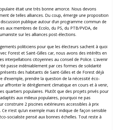
opulaire était une très bonne amorce. Nous devons
ement de telles alliances. Du coup, émerge une proposition
ne discussion publique autour d’un programme commun de
ises aux membres de Ecolo, du PS, du PTB/PVDA, de
maniste sur les alliances post-élections.
angements politiciens pour que les électeurs sachent à quoi
 avec Forest et Saint-Gilles car, nous avons des intérêts en
interpellations citoyennes au conseil de Police. L’avenir
rité passe indéniablement par ces formes de solidarité
 présents des habitants de Saint-Gilles et de Forest déjà
tre d’exemple, prendre la question de la nécessité éco-
ur affronter le dérèglement climatique en cours et à venir,
les quartiers populaires. Plutôt que des projets privés pour
 adaptés aux milieux populaires, pourquoi ne pas
construire 2 piscines extérieures accessibles à prix
 Ce n’est qu’un exemple mais il indique de façon sensible
o-socialiste pensé aux bonnes échelles. Tout reste à