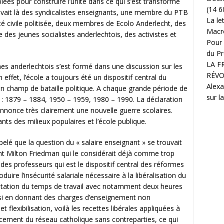
ées pour construire l’unité dans ce qui s’est transformé
(14 6
avait là des syndicalistes enseignants, une membre du PTB
La le
é civile politisée, deux membres de Ecolo Anderlecht, des
Macr
des jeunes socialistes anderlechtois, des activistes et
Pour 
du Pr
LA F
hes anderlechtois s’est formé dans une discussion sur les
RÉVO
 effet, l’école a toujours été un dispositif central du
Alexa
un champ de bataille politique. A chaque grande période de
sur l
e : 1879 – 1884, 1950 – 1959, 1980 – 1990. La déclaration
once très clairement une nouvelle guerre scolaires.
ants des milieux populaires et l’école publique.
pelé que la question du « salaire enseignant » se trouvait
ant Milton Friedman qui le considérait déjà comme trop
 des professeurs qui est le dispositif central des réformes
duire l’insécurité salariale nécessaire à la libéralisation du
tation du temps de travail avec notamment deux heures
ssi en donnant des charges d’enseignement non
flexibilisation, voilà les recettes libérales appliquées à
ncement du réseau catholique sans contreparties, ce qui