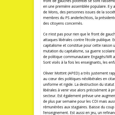
front de gauches potentiel se sont rassembl
en une première assemblée populaire. Il y 
de Mons, des personnes issues de la sociét
membres du PS anderlechtois, la présidente 
des citoyens concernés.
Ce n’est pas pour rien que le front de gauc
attaques libérales contre l’école publique. En
capitalisme et constitue pour cette raison 
mutation du capitalisme, sa guerre scolair
de politique communautaire Engagés/MR ann
Sont visés à la fois les enseignants, les enf
Olivier Mottint (APED) a très justement rap
au cœur des politiques néolibérales en cit
uniforme et rigide. La destruction du statut
libérales à venir vise alors précisément à pro
secteur. Est également prévue une augmen
de plus par semaine pour les CDI mais au
rémunérées aux stagiaires. Baisse du coup et 
l’enseignement. Est aussi en jeu, un refina