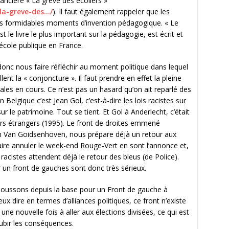
ancière « La grève des écoliers »
la-greve-des…/
). Il faut également rappeler que les
es formidables moments d’invention pédagogique. « Le
 le livre le plus important sur la pédagogie, est écrit et
’école publique en France.
onc nous faire réfléchir au moment politique dans lequel
t la « conjoncture ». Il faut prendre en effet la pleine
les en cours. Ce n’est pas un hasard qu’on ait reparlé des
elgique c’est Jean Gol, c’est-à-dire les lois racistes sur
sur le patrimoine. Tout se tient. Et Gol à Anderlecht, c’était
rs étrangers (1995). Le front de droites emmené
tan Van Goidsenhoven, nous prépare déjà un retour aux
ire annuler le week-end Rouge-Vert en sont l’annonce et,
 racistes attendent déjà le retour des bleus (de Police).
r un front de gauches sont donc très sérieux.
 poussons depuis la base pour un Front de gauche à
ux dire en termes d’alliances politiques, ce front n’existe
une nouvelle fois à aller aux élections divisées, ce qui est
ubir les conséquences.