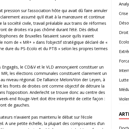
Analy
t pression sur l’association hôte qui avait dû faire annuler
Crise
clairement assumé qu’il était à la manœuvre et continue
Désob
e la société civile, travail préalable aux trains de réformes
 front de droites n’a pas chômé durant l’été. Dès début
Droit
dophones de Bruxelles faisaient savoir qu’ils iraient
Ecolo
 nom de « MR+ » dans l’objectif stratégique déclaré de «
uche dure du PS-Ecolo et du PTB » selon les propres termes
Extrê
Forca
 Engagés, le CD&V et le VLD annonçaient constituer un
Inter
 MR, les élections communales constituent clairement un
S au niveau régional. De l’alliance Meloni/Von der Leyen, à
Lutte
 les fronts de droites ont comme objectif de détruire la
Médi
dans l’opposition. Anderlecht se trouve donc au centre des
week-end Rouge-Vert doit être interprété de cette façon :
Viole
ront de gauches.
ART
nisateurs n’avaient pas maintenu le débat sur l’école
eil. A une petite échelle, la plupart des composantes d’un
Docte