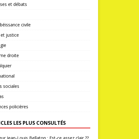
ses et débats
éissance civile
 et justice
gie
me droite
lquier
national
s sociales
as
nces policières
ICLES LES PLUS CONSULTÉS
ur Jean-Louis Bellaton : Est-ce assez clair ??