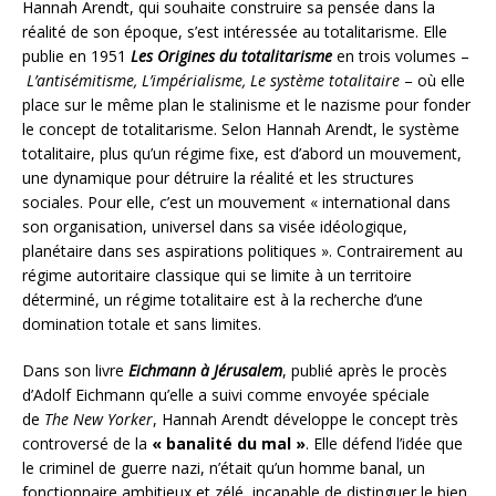
Hannah Arendt, qui souhaite construire sa pensée dans la
réalité de son époque, s’est intéressée au totalitarisme. Elle
publie en 1951
Les Origines du totalitarisme
en trois volumes –
L’antisémitisme, L’impérialisme, Le système totalitaire
– où elle
place sur le même plan le stalinisme et le nazisme pour fonder
le concept de totalitarisme. Selon Hannah Arendt, le système
totalitaire, plus qu’un régime fixe, est d’abord un mouvement,
une dynamique pour détruire la réalité et les structures
sociales. Pour elle, c’est un mouvement
« international dans
son organisation, universel dans sa visée idéologique,
planétaire dans ses aspirations politiques »
. Contrairement au
régime autoritaire classique qui se limite à un territoire
déterminé, un régime totalitaire est à la recherche d’une
domination totale et sans limites.
Dans son livre
Eichmann à Jérusalem
, publié après le procès
d’Adolf Eichmann qu’elle a suivi comme envoyée spéciale
de
The New Yorker
, Hannah Arendt développe le concept très
controversé de la
« banalité du mal »
. Elle défend l’idée que
le criminel de guerre nazi, n’était qu’un homme banal, un
fonctionnaire ambitieux et zélé, incapable de distinguer le bien