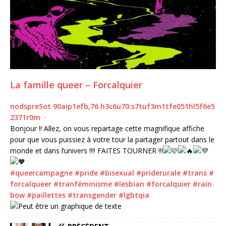
La famille queer – Forcalquier
n
o
d
s
p
r
e
S
o
t
9
0
a
i
p
1
e
f
b
,
7
6
h
3
c
6
u
7
0
:
s
7
t
u
f
3
m
1
t
f
e
0
5
1
h
l
5
f
6
e
5
2
3
7
1
r
0
m
·
Bonjour !! Allez, on vous repartage cette magnifique affiche
pour que vous puissiez à votre tour la partager partout dans le
monde et dans l’univers !!!! FAITES TOURNER !!!
#queercampagne
#pride
#bisexual
#priderurale
#trans
#
forcalqueer
#tranféminisme
#lesbian
#forcalquier
#rain
bow
#paillettes
#transgender
#lgbtqia