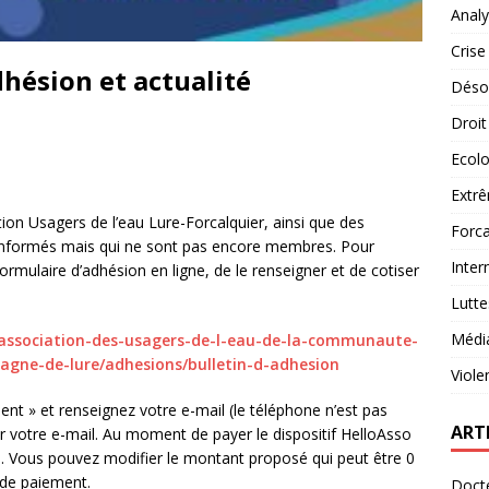
Analy
Crise
dhésion et actualité
Désob
Droit
Ecolo
Extrê
tion Usagers de l’eau Lure-Forcalquier, ainsi que des
Forca
informés mais qui ne sont pas encore membres. Pour
Inter
 formulaire d’adhésion en ligne, de le renseigner et de cotiser
Lutte
Médi
/association-des-usage
rs-de-l-eau-de-la-communaute-
agne-de-lure/
adhesions/bulletin-d-adhesion
Viole
ent » et renseignez votre e-mail (le téléphone n’est pas
ART
r votre e-mail. Au moment de payer le dispositif HelloAsso
n. Vous pouvez modifier le montant proposé qui peut être 0
 de paiement.
Docte