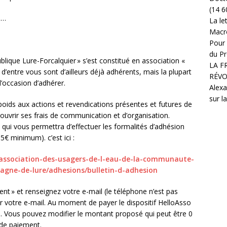
(14 6
s…
La le
Macr
Pour 
du Pr
lique Lure-Forcalquier » s’est constitué en association «
LA F
 d’entre vous sont d’ailleurs déjà adhérents, mais la plupart
RÉVO
’occasion d’adhérer.
Alexa
sur l
ids aux actions et revendications présentes et futures de
couvrir ses frais de communication et d’organisation.
qui vous permettra d’effectuer les formalités d’adhésion
€ minimum). c’est ici :
association-des-
usagers-de-l-eau-de-la-
communaute-
tagne-de-
lure/adhesions/bulletin-d-
adhesion
ent » et renseignez votre e-mail (le téléphone n’est pas
r votre e-mail. Au moment de payer le dispositif HelloAsso
n. Vous pouvez modifier le montant proposé qui peut être 0
 de paiement.