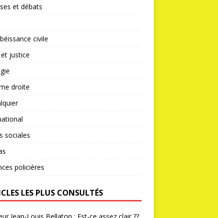
ses et débats
éissance civile
 et justice
gie
me droite
lquier
national
s sociales
as
nces policières
ICLES LES PLUS CONSULTÉS
ur Jean-Louis Bellaton : Est-ce assez clair ??