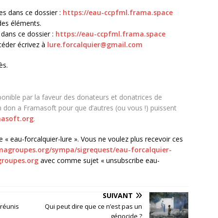
es dans ce dossier :
https://eau-ccpfml.frama.space
des éléments.
dans ce dossier :
https://eau-ccpfml.frama.space
ccéder écrivez à
lure.forcalquier@gmail.com
ès.
onible par la faveur des donateurs et donatrices de
n don a Framasoft pour que d’autres (ou vous !) puissent
masoft.org
.
e « eau-forcalquier-lure ». Vous ne voulez plus recevoir ces
amagroupes.org/sympa
/sigrequest/eau-forcalquier-
roupes.org
avec comme sujet « unsubscribe eau-
SUIVANT
 réunis
Qui peut dire que ce n’est pas un
génocide ?