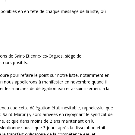
sponibles en en-tête de chaque message de la liste, où
ons de Saint-Etienne-les-Orgues, siège de
tours positifs.
bre pour refaire le point sur notre lutte, notamment en
ion
nous appellerons à manifester en novembre quand il
er les marchés de délégation eau et assainissement à la
tendu que cette délégation était inévitable, rappelez-lui que
aint-Martin) y sont arrivées en rejoignant le syndicat de
e, et que dans moins de 2 ans maintenant on lui
entionnez aussi que 3 jours après la dissolution était
 le transfert obligatoire de la compétence eau et