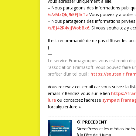
vous adresser uniquement à elle.
– Nous partageons des informations publiqu
/s/zMzQkj9iEFJ5rTz
Vous pouvez y ajouter 
– Nous partageons des informations privées 
/s/BJ42R4yjJWobBx6
. Si vous souhaitez y a
Il est recommandé de ne pas diffuser les acc
}
—
Le service Framagroupes vous est rendu disp
l’association Framasoft. Vous pouvez faire u
profiter d’un tel outil :
https://soutenir.fra
Vous recevez cet email car vous suivez la list
emails ? Rendez-vous sur le lien
https://fr
lure
ou contactez l’adresse
sympa@framag
forcalquier-lure ».
PRÉCÉDENT
StreetPress et les médias indés
à la Fête de l’Huma