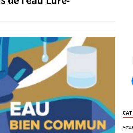
s de l’eau Lure-
CAT
Actua