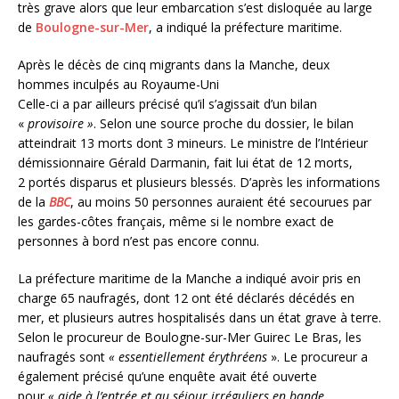
très grave alors que leur embarcation s’est disloquée au large
de
Boulogne-sur-Mer
, a indiqué la préfecture maritime.
Après le décès de cinq migrants dans la Manche, deux
hommes inculpés au Royaume-Uni
Celle-ci a par ailleurs précisé qu’il s’agissait d’un bilan
«
provisoire »
. Selon une source proche du dossier, le bilan
atteindrait 13 morts dont 3 mineurs. Le ministre de l’Intérieur
démissionnaire Gérald Darmanin, fait lui état de 12 morts,
2 portés disparus et plusieurs blessés. D’après les informations
de la
BBC
, au moins 50 personnes auraient été secourues par
les gardes-côtes français, même si le nombre exact de
personnes à bord n’est pas encore connu.
La préfecture maritime de la Manche a indiqué avoir pris en
charge 65 naufragés, dont 12 ont été déclarés décédés en
mer, et plusieurs autres hospitalisés dans un état grave à terre.
Selon le procureur de Boulogne-sur-Mer Guirec Le Bras, les
naufragés sont
« essentiellement érythréens
». Le procureur a
également précisé qu’une enquête avait été ouverte
pour
« aide à l’entrée et au séjour irréguliers en bande