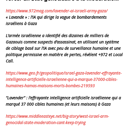
https://www.972mag.com/
lavender-ai-israeli-army-gaza/
« Lavande » : l’IA qui dirige la vague de bombardements
israéliens à Gaza
L’armée israélienne a identifié des dizaines de milliers de
Gazaouis comme suspects d’assassinat, en utilisant un système
de ciblage basé sur l’IA avec peu de surveillance humaine et une
politique permissive en matière de pertes, révèlent +972 et Local
Call.
https://www.geo.fr/
geopolitique/israel-gaza-
lavender-effrayante-
intelligence-artificielle-
israelienne-qui-a-marque-
37000-cibles-
humaines-hamas-
maisons-morts-bombes-219593
“Lavender” : l’effrayante intelligence artificielle israélienne qui a
marqué 37 000 cibles humaines (et leurs maisons) à Gaza
https://www.middleeasteye.net/
big-story/west-israel-arm-
genocidal-state-moderation-
cant-keep-trying