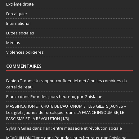
Extrême droite
Forcalquier
International
Luttes sociales
Médias
Violences policières
COMMENTAIRES
Fabien T.
dans
Un rapport confidentiel met à nu les combines du
cartel de l’eau
Bianco
dans
Pour des jours heureux, par Ghislaine.
MASSIFICATION ET CHUTE DE L’AUTONOMIE : LES GILETS JAUNES –
Les gilets jaunes de forcalquier
dans
LA FRANCE INSOUMISE, LE
FASCISME ET LA RÉVOLUTION (1/3)
Sylvain Gilles
dans
Iran : entre massacre et révolution sociale
MEVOUILLON Eliane
dans
Pour des jours heureux, par Ghislaine.