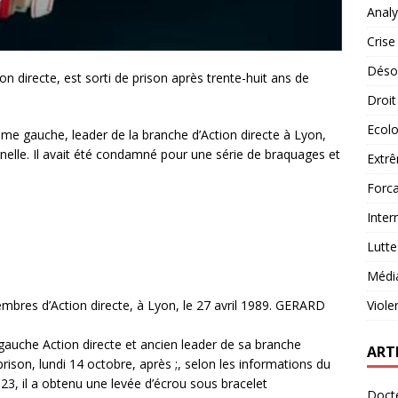
Analy
Crise
Désob
on directe, est sorti de prison après trente-huit ans de
Droit
Ecolo
me gauche, leader de la branche d’Action directe à Lyon,
onnelle. Il avait été condamné pour une série de braquages et
Extrê
Forca
Inter
Lutte
Médi
res d’Action directe, à Lyon, le 27 avril 1989.
GERARD
Viole
gauche Action directe et ancien leader de sa branche
ART
 prison, lundi 14 octobre, après ;, selon les informations du
3, il a obtenu une levée d’écrou sous bracelet
Docte