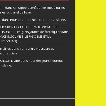
n T.
dans
Un rapport confidentiel met à nu les
nes du cartel de l’eau
o
dans
Pour des jours heureux, par Ghislaine.
FICATION ET CHUTE DE L’AUTONOMIE : LES
S JAUNES – Les gilets jaunes de forcalquier
dans
ANCE INSOUMISE, LE FASCISME ET LA
UTION (1/3)
n Gilles
dans
Iran : entre massacre et
ution sociale
ILLON Eliane
dans
Pour des jours heureux,
hislaine.