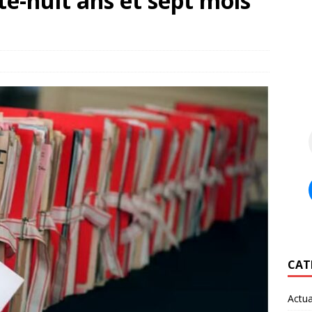
te-huit ans et sept mois
CAT
Actua