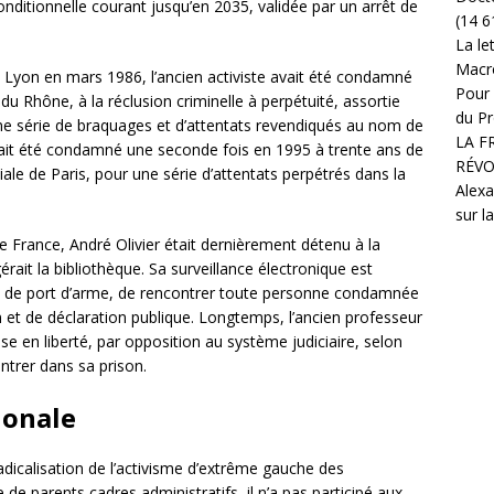
onditionnelle courant jusqu’en 2035, validée par un arrêt de
(14 6
La le
Macr
 Lyon en mars 1986, l’ancien activiste avait été condamné
Pour 
 du Rhône, à la réclusion criminelle à perpétuité, assortie
du Pr
une série de braquages et d’attentats revendiqués au nom de
LA F
Il avait été condamné une seconde fois en 1995 à trente ans de
RÉVO
ciale de Paris, pour une série d’attentats perpétrés dans la
Alexa
sur l
de France, André Olivier était dernièrement détenu à la
érait la bibliothèque. Sa surveillance électronique est
tion de port d’arme, de rencontrer toute personne condamnée
on et de déclaration publique. Longtemps, l’ancien professeur
e en liberté, par opposition au système judiciaire, selon
ntrer dans sa prison.
ionale
radicalisation de l’activisme d’extrême gauche des
e de parents cadres administratifs, il n’a pas participé aux