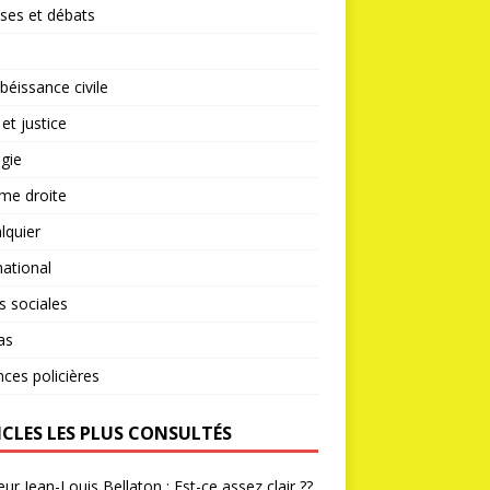
ses et débats
éissance civile
 et justice
gie
me droite
lquier
national
s sociales
as
nces policières
ICLES LES PLUS CONSULTÉS
ur Jean-Louis Bellaton : Est-ce assez clair ??