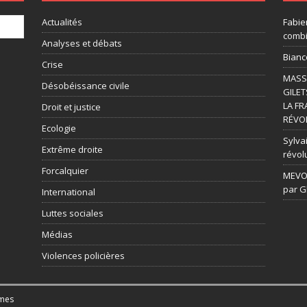
Actualités
Fabie
combi
Analyses et débats
Bianc
Crise
MASSI
Désobéissance civile
GILET
LA FR
Droit et justice
RÉVOL
Ecologie
Sylvai
Extrême droite
révol
Forcalquier
MEVOU
par G
International
Luttes sociales
Médias
Violences policières
mes