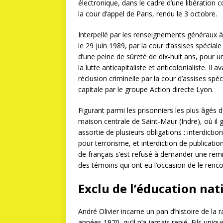
électronique, dans le cadre d’une libération c
la cour d’appel de Paris, rendu le 3 octobre.
Interpellé par les renseignements généraux à
le 29 juin 1989, par la cour d’assises spéciale
d’une peine de sûreté de dix-huit ans, pour 
la lutte anticapitaliste et anticolonialiste. 
réclusion criminelle par la cour d’assises spé
capitale par le groupe Action directe Lyon.
Figurant parmi les prisonniers les plus âgés 
maison centrale de Saint-Maur (Indre), où il g
assortie de plusieurs obligations : interdic
pour terrorisme, et interdiction de publicati
de français s’est refusé à demander une remis
des témoins qui ont eu l’occasion de le renco
Exclu de l’éducation nat
André Olivier incarne un pan d’histoire de la 
années 1970, qu’il n’a jamais renié. Fils uniqu