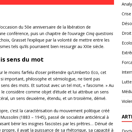
Analy
Crise
Désob
ccasion du 50e anniversaire de la libération de
Droit
une conférence, puis un chapitre de l’ouvrage
Cinq questions
hoix, Grasset l’explique par la volonté de mettre entre les
Ecolo
ismes tels qu’ils pourraient bien ressurgir au XXIe siècle.
Extrê
ois sens du mot
Forca
Inter
our le moins farfelu d’oser prétendre qu’Umberto Eco, cet
l si important, philosophe et sémiologue, ne tient pas
Lutte
sens des mots. Et surtout avec un tel mot, « fascisme. » Au
Médi
il le considère comme objet d’étude et lui attribue un sens
ttéral, un sens deuxième, étendu, et un troisième, dérivé.
Viole
opre, c’est la caractérisation du mouvement politique créé
ART
Mussolini (1883 – 1945), passé de socialiste anticlérical à
aisant bénir les insignes fascistes par les prêtres… Dénué de
 propre, il avait la puissance de sa rhétorique, sa capacité à
Docte