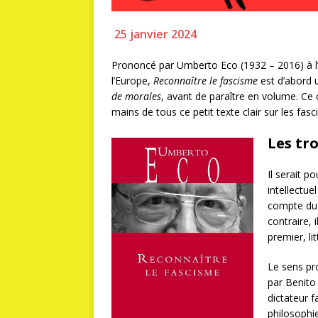
25 janvier 2024
Prononcé par Umberto Eco (1932 – 2016) à l’o
l’Europe,
Reconnaître le fascisme
est d’abord 
de morales
, avant de paraître en volume. Ce c
mains de tous ce petit texte clair sur les fasc
Les tr
Il serait p
intellectue
compte du 
contraire, 
premier, li
Le sens pr
par Benito 
dictateur f
philosophie