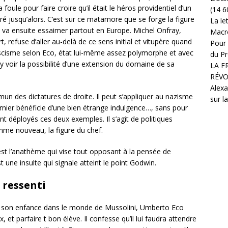
 foule pour faire croire qu’il était le héros providentiel d’un
(14 6
ré jusqu’alors. C’est sur ce matamore que se forge la figure
La le
i va ensuite essaimer partout en Europe. Michel Onfray,
Macr
t, refuse d’aller au-delà de ce sens initial et vitupère quand
Pour 
-fascisme selon Eco, état lui-même assez polymorphe et avec
du Pr
y voir la possibilité d’une extension du domaine de sa
LA F
RÉVO
Alexa
n des dictatures de droite. Il peut s’appliquer au nazisme
sur l
nier bénéficie d’une bien étrange indulgence…, sans pour
nt déployés ces deux exemples. Il s’agit de politiques
homme nouveau, la figure du chef.
c’est l’anathème qui vise tout opposant à la pensée de
est une insulte qui signale atteint le point Godwin.
 ressenti
e son enfance dans le monde de Mussolini, Umberto Eco
 et parfaire t bon élève. Il confesse qu’il lui faudra attendre