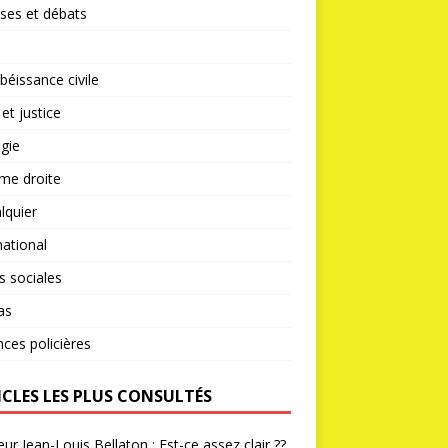
ses et débats
éissance civile
 et justice
gie
me droite
lquier
national
s sociales
as
nces policières
ICLES LES PLUS CONSULTÉS
ur Jean-Louis Bellaton : Est-ce assez clair ??