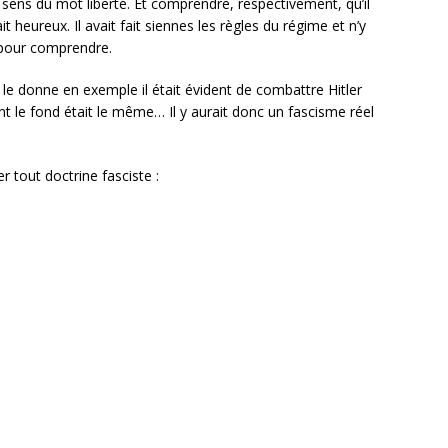
 sens du mot liberté. Et comprendre, respectivement, qu’il
it heureux. Il avait fait siennes les règles du régime et n’y
e pour comprendre.
e donne en exemple il était évident de combattre Hitler
t le fond était le même… Il y aurait donc un fascisme réel
r tout doctrine fasciste :