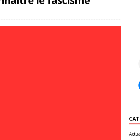
naître le fascisme
CAT
Actua