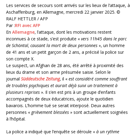
Les services de secours sont arrivés sur les lieux de l’attaque, à
Aschaffenburg, en Allemagne, mercredi 22 janvier 2025.
©
RALF HETTLER / AFP
Par :
RFI avec AFP
En
Allemagne
, l’attaque, dont les motivations restent
inconnues à ce stade, s’est produite «
vers 11h45 dans le parc
de Schöntal, causant la mort de deux personnes
», un homme
de 41 ans et un petit garçon de 2 ans, a précisé la police sur
son compte X.
Le suspect, un Afghan de 28 ans, été arrêté à proximité des
lieux du drame et son arme présumée saisie. Selon le
journal
Süddeutsche Zeitung
, il «
est considéré comme souffrant
de troubles psychiques et aurait déjà suivi un traitement à
plusieurs reprises
». Il s’en est pris à un groupe d’enfants
accompagnés de deux éducatrices, ajoute le quotidien
bavarois. L’homme tué se serait interposé. Deux autres
personnes «
grièvement blessées
» sont actuellement soignées
à l’hôpital.
La police a indiqué que l’enquête se déroule «
à un rythme