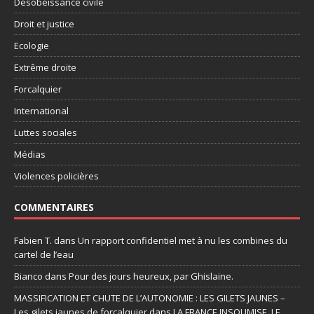
Désobéissance civile
Droit et justice
Ecologie
Extrême droite
Forcalquier
International
Luttes sociales
Médias
Violences policières
COMMENTAIRES
Fabien T.
dans
Un rapport confidentiel met à nu les combines du
cartel de l’eau
Bianco
dans
Pour des jours heureux, par Ghislaine.
MASSIFICATION ET CHUTE DE L’AUTONOMIE : LES GILETS JAUNES –
Les gilets jaunes de forcalquier
dans
LA FRANCE INSOUMISE, LE