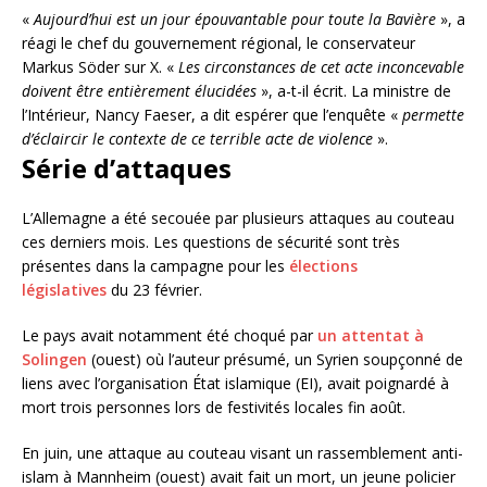
«
Aujourd’hui est un jour épouvantable pour toute la Bavière
», a
réagi le chef du gouvernement régional, le conservateur
Markus Söder sur X. «
Les circonstances de cet acte inconcevable
doivent être entièrement élucidées
», a-t-il écrit. La ministre de
l’Intérieur, Nancy Faeser, a dit espérer que l’enquête «
permette
d’éclaircir le contexte de ce terrible acte de violence
».
Série d’attaques
L’Allemagne a été secouée par plusieurs attaques au couteau
ces derniers mois. Les questions de sécurité sont très
présentes dans la campagne pour les
élections
législatives
du 23 février.
Le pays avait notamment été choqué par
un attentat à
Solingen
(ouest) où l’auteur présumé, un Syrien soupçonné de
liens avec l’organisation État islamique (EI), avait poignardé à
mort trois personnes lors de festivités locales fin août.
En juin, une attaque au couteau visant un rassemblement anti-
islam à Mannheim (ouest) avait fait un mort, un jeune policier