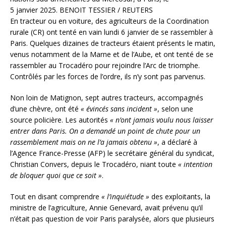
5 janvier 2025.
BENOIT TESSIER / REUTERS
En tracteur ou en voiture, des agriculteurs de la Coordination
rurale (CR) ont tenté en vain lundi 6 janvier de se rassembler à
Paris. Quelques dizaines de tracteurs étaient présents le matin,
venus notamment de la Marne et de l’Aube, et ont tenté de se
rassembler au Trocadéro pour rejoindre l’Arc de triomphe.
Contrôlés par les forces de l’ordre, ils n’y sont pas parvenus.
Non loin de Matignon, sept autres tracteurs, accompagnés
d’une chèvre, ont été
« évincés sans incident »
, selon une
source policière. Les autorités
« n’ont jamais voulu nous laisser
entrer dans Paris. On a demandé un point de chute pour un
rassemblement mais on ne l’a jamais obtenu »
, a déclaré à
l’Agence France-Presse (AFP) le secrétaire général du syndicat,
Christian Convers, depuis le Trocadéro, niant toute
« intention
de bloquer quoi que ce soit »
.
Tout en disant comprendre
« l’inquiétude »
des exploitants, la
ministre de l’agriculture, Annie Genevard, avait prévenu qu’il
n’était pas question de voir Paris paralysée, alors que plusieurs