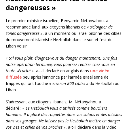
dangereuses »
Le premier ministre israélien, Benyamin Nétanyahou, a
recommandé lundi aux citoyens libanais de
« s’éloigner de
zones dangereuses »
, à un moment où Israël pilonne des cibles
du mouvement islamiste Hezbollah dans le sud et l’est du
Liban voisin.
« S’il vous plaît, éloignez-vous du danger maintenant. Une fois
notre opération terminée, vous pourrez rentrer chez vous en
toute sécurité »
, a-t-il déclaré en anglais dans
une vidéo
diffusée
peu après l’annonce par l’armée israélienne de
frappes qui ont touché
« environ 800 cibles »
du Hezbollah au
Liban.
S’adressant aux citoyens libanais, M. Nétanyahou a
déclaré :
« Le Hezbollah vous a utilisés comme boucliers
humains. Il a placé des roquettes dans vos salons et des missiles
dans vos garages. Ne laissez pas le Hezbollah mettre en danger
vos vies et celles de vos proches »
, a-t-il déclaré dans la vidéo.