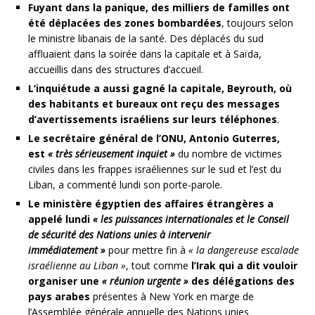
Fuyant dans la panique, des milliers de familles ont
été déplacées des zones bombardées
, toujours selon
le ministre libanais de la santé. Des déplacés du sud
affluaient dans la soirée dans la capitale et à Saïda,
accueillis dans des structures d’accueil.
L’inquiétude a aussi gagné la capitale, Beyrouth, où
des habitants et bureaux ont reçu des messages
d’avertissements israéliens sur leurs téléphones
.
Le secrétaire général de l’ONU, Antonio Guterres,
est
« très sérieusement inquiet »
du nombre de victimes
civiles dans les frappes israéliennes sur le sud et l’est du
Liban, a commenté lundi son porte-parole.
Le ministère égyptien des affaires étrangères a
appelé lundi
« les puissances internationales et le Conseil
de sécurité des Nations unies à intervenir
immédiatement »
pour mettre fin à
« la dangereuse escalade
israélienne au Liban »
, tout comme
l’Irak qui a dit vouloir
organiser une
« réunion urgente »
des délégations des
pays arabes
présentes à New York en marge de
l’Assemblée générale annuelle des Nations unies