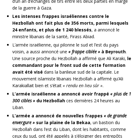
d’un an d’échanges de tirs entre les deux parties en marge
de la guerre à Gaza.
Les intenses frappes israéliennes contre le
Hezbollah ont fait plus de 356 morts, parmi lesquels
24 enfants, et plus de 1 240 blessés
, a annoncé le
ministre libanais de la santé, Firass Abiad.
L’armée israélienne, qui pilonne le sud et l’est du pays
voisin, a aussi annoncé une
« frappe ciblée »
à Beyrouth
.
Une source proche du Hezbollah a affirmé que Ali Karaki,
le
commandant pour le front sud de cette formation
avait été visé
dans la banlieue sud de la capitale. Le
mouvement islamiste libanais Hezbollah a affirmé qu’Ali
Karakiallait bien et s’était
« rendu en lieu sûr »
.
L’armée israélienne a annoncé avoir frappé
« plus de 1
300 cibles »
du Hezbollah
ces dernières 24 heures au
Liban.
L’armée a annoncé de nouvelles frappes
« de grande
envergure »
sur la plaine de la Bekaa
, un bastion du
Hezbollah dans l’est du Liban, dont les habitants, comme
ceux du sud, ont été appelés à s’éloigner des entrepôts