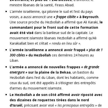
ministre libanais de la santé, Firass Abiad.
L’armée israélienne, qui pilonne le sud et l’est du pays
voisin, a aussi annoncé une
« frappe ciblée »
à Beyrouth
.
Une source proche du Hezbollah a affirmé que Ali Karaki,
le
commandant pour le front sud de cette formation
avait été visé
dans la banlieue sud de la capitale. Le
mouvement islamiste libanais Hezbollah a affirmé qu’Ali
Karakiallait bien et s’était
« rendu en lieu sûr »
.
L’armée israélienne a annoncé avoir frappé
« plus de 1
300 cibles »
du Hezbollah
ces dernières 24 heures au
Liban.
L’armée a annoncé de nouvelles frappes
« de grande
envergure »
sur la plaine de la Bekaa
, un bastion du
Hezbollah dans l’est du Liban, dont les habitants, comme
ceux du sud, ont été appelés à s’éloigner des entrepôts
d’armes du mouvement islamiste.
Le Hezbollah a de son côté affirmé avoir riposté avec
des dizaines de roquettes tirées dans le nord
d’Israël
, précisant avoir visé
« les principaux entrepôts »
de