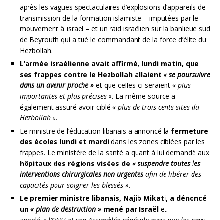
après les vagues spectaculaires d’explosions d’appareils de
transmission de la formation islamiste – imputées par le
mouvement à Israël – et un raid israélien sur la banlieue sud
de Beyrouth qui a tué le commandant de la force d’élite du
Hezbollah.
L’armée israélienne avait affirmé, lundi matin, que
ses frappes contre le Hezbollah allaient
« se poursuivre
dans un avenir proche »
et que celles-ci seraient
« plus
importantes et plus précises »
. La même source a
également assuré avoir ciblé
« plus de trois cents sites du
Hezbollah »
.
Le ministre de l’éducation libanais a annoncé la
fermeture
des écoles lundi et mardi
dans les zones ciblées par les
frappes. Le ministère de la santé a quant à lui demandé aux
hôpitaux des régions visées de
« suspendre toutes les
interventions chirurgicales non urgentes
afin de libérer des
capacités pour soigner les blessés »
.
Le premier ministre libanais, Najib Mikati, a dénoncé
un
« plan de destruction »
mené par Israël
et
appelé
« l’ONU et son Assemblée générale ainsi que les pays